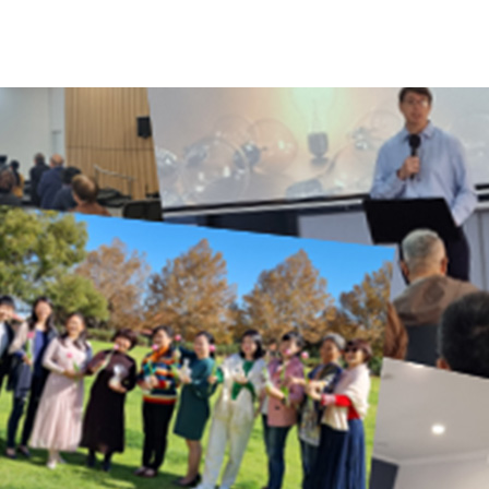
热情敬拜
以心灵和诚实来尊