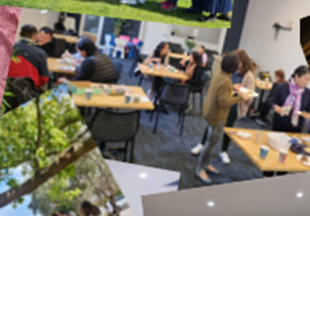
灵命成长
在祂的话语里扎根
爱中服事
将神的爱化为行动