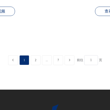
视频
查
前往
页
1
2
7