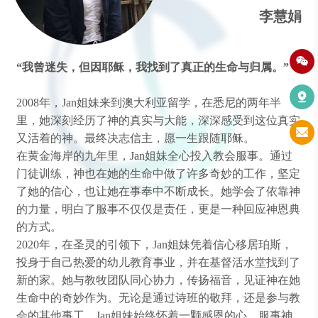
李慧娟
“
我曾迷失，但因耶稣，我找到了真正的生命与归属。
”
2008
年，
Jan
姐妹来到澳大利亚留学，在悉尼的两年半
里，她深刻经历了神的真实与大能，深深感受到这位真实
又活着的神
。
最终决志信主，愿一生跟随耶稣。
在黄金海岸的九年里，
Jan
姐妹全心投入教会服事。通过
门徒训练，神也在她的生命中做了许多奇妙的工作，坚定
了她的信心，也让她在事奉中不断成长。她学会了依靠神
的力量，明白了服事不仅仅是责任，更是一种回应神恩典
的方式。
2020
年，在圣灵的引领下，
Jan
姐妹凭着信心移居珀斯，
投身于自己热爱的幼儿教育事业，并在基督活水堂找到了
新的家。她与教牧团队同心协力，传扬福音，见证神在她
生命中的奇妙作为。无论是通过诗班的敬拜，还是参与教
会的其他事工，
Jan
姐妹始终怀着一颗感恩的心，服事神