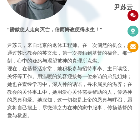
尹苏云
“
骄傲使人走向灭亡，信而悔改便得永生！
”
尹苏云，来自北京的退休工程师
。
在一次偶然的机会，她
通过苏比教会的英文班，第一次接触到基督的福音。那一
刻，心中的疑惑与渴望被神的真理所点燃。
现在，在基督活水堂，她积极参与招待事奉、主日读经、
关怀等工作。用温暖的笑容迎接每一位来访的弟兄姐妹；
她也在
查经学习
中，深入神的话语，寻求属灵的滋养；在
教会的关怀事工中，她用爱心关怀需要帮助的人，传递神
的恩典和爱。她深知，这一切都是上帝的恩典与呼召，愿
意将自己
摆上
，尽微薄之力在神的家中服事，传扬基督的
爱与救恩。